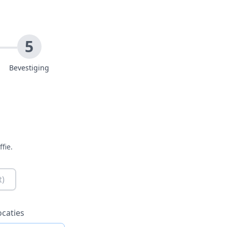
5
Bevestiging
fie.
ocaties